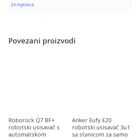
24 mjeseca
Povezani proizvodi
Dodaj U Košaricu
Dodaj U Košaricu
Roborock Q7 BF+
Anker Eufy E20
robotski usisavač s
robotski usisavač 3u1
automatskom
sa stanicom za samo