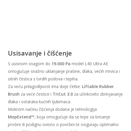
Usisavanje i čišćenje
S usisnom snagom do
19.000 Pa
model L40 Ultra AE
omogućuje snažno uklanjanje prašine, dlaka, većih mrvica i
sitnih čestica s tvrdih podova i tepiha.
Za veću prilagodljivost ima dvije četke:
Liftable Rubber
Brush
za veće čestice i
TriCut 3.0
za učinkovito zbrinjavanje
dlaka i ostataka kućnih ljubimaca.
Mokrom načinu čišćenja dodana je tehnologija
MopExtend™
, koja omogućuje da se krpe za brisanje
prošire ili podignu ovisno o površini te osiguraju optimalno