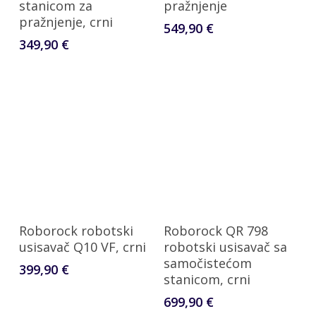
stanicom za
pražnjenje
pražnjenje, crni
549,90
€
349,90
€
Dodaj U Košaricu
Dodaj U Košaricu
Roborock robotski
Roborock QR 798
usisavač Q10 VF, crni
robotski usisavač sa
samočistećom
399,90
€
stanicom, crni
699,90
€