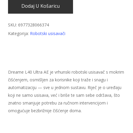
Dodaj U Košaricu
SKU:
6977328066374
Kategorija:
Robotski usisavači
Dreame L40 Ultra AE je vrhunski robotski usisavač s mokrim
čišćenjem, osmišljen za korisnike koji traže i snagu i
automatizaciju — sve u jednom sustavu. Riječ je o uređaju
koji ne samo usisava, već i briše te sam sebe održava, što
znatno smanjuje potrebu za ručnom intervencijom i
omogućuje bezbrižnije čišćenje doma.