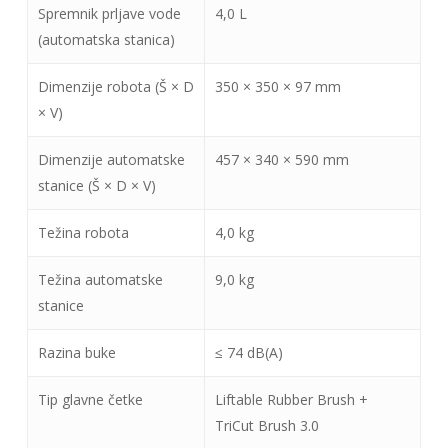
Spremnik prljave vode
4,0 L
(automatska stanica)
Dimenzije robota (Š × D
350 × 350 × 97 mm
× V)
Dimenzije automatske
457 × 340 × 590 mm
stanice (Š × D × V)
Težina robota
4,0 kg
Težina automatske
9,0 kg
stanice
Razina buke
≤ 74 dB(A)
Tip glavne četke
Liftable Rubber Brush +
TriCut Brush 3.0