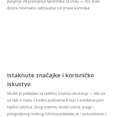
punjenje i/ili pražnjenje spremnika za vodu — što znači
doista minimalno održavanje od strane korisnika.
Istaknute značajke i korisničko
iskustvo
Model je prikladan za različita životna okruženja — bilo da
se radi o stanu s tvrdim podovima ili kući s kombinacijom
tepiha i pločica. Zbog iznimno visoke usisne snage i
prilagodljivog mokrog čišćenja prikladan je i za kućanstva s